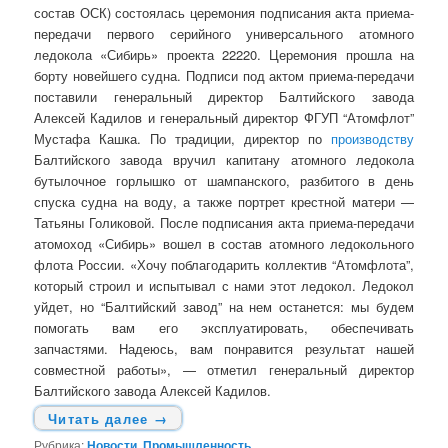
состав ОСК) состоялась церемония подписания акта приема-
передачи первого серийного универсального атомного
ледокола «Сибирь» проекта 22220. Церемония прошла на
борту новейшего судна. Подписи под актом приема-передачи
поставили генеральный директор Балтийского завода
Алексей Кадилов и генеральный директор ФГУП “Атомфлот”
Мустафа Кашка. По традиции, директор по
производству
Балтийского завода вручил капитану атомного ледокола
бутылочное горлышко от шампанского, разбитого в день
спуска судна на воду, а также портрет крестной матери —
Татьяны Голиковой. После подписания акта приема-передачи
атомоход «Сибирь» вошел в состав атомного ледокольного
флота России. «Хочу поблагодарить коллектив “Атомфлота”,
который строил и испытывал с нами этот ледокол. Ледокол
уйдет, но “Балтийский завод” на нем останется: мы будем
помогать вам его эксплуатировать, обеспечивать
запчастями. Надеюсь, вам понравится результат нашей
совместной работы», — отметил генеральный директор
Балтийского завода Алексей Кадилов.
Читать далее
→
Рубрика:
Новости
,
Промышленность