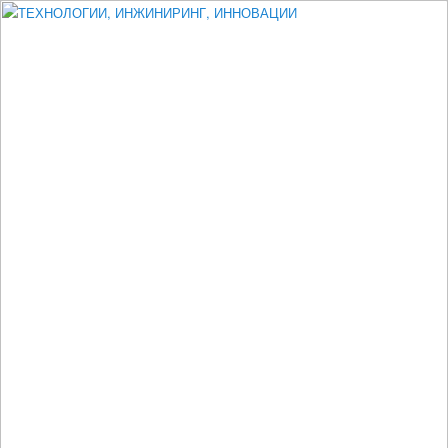
Измеритель диаметра, измеритель эксцентриситета, измеритель
толщины, машинное зрение, высоковольтный испытатель ЗАСИ,
проектирование, изыскания, моделирование, технико-экономическое
обоснование, исследования, разработка электроники
ТЕХНОЛОГИИ, ИНЖИНИРИНГ,
ИННОВАЦИИ