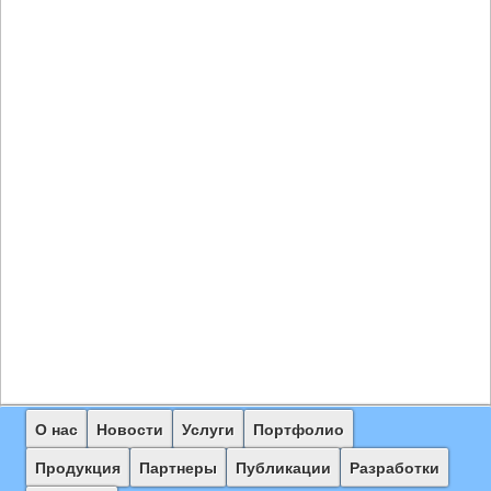
Главное
О нас
Перейти
Перейти
Новости
Услуги
Портфолио
меню
к
к
Продукция
Партнеры
Публикации
Разработки