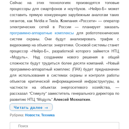
Сейчас на этих технологиях производятся топовые
процессоры для смартфонов и ноутбуков. «Нейро-Б» может
составить прямую конкуренцию зарубежным аналогам таких
гигантов, как Nvidia и Tesla.
К
омпания «Россети» — оператор
электрических сетей в России — планирует заказать
программно-аппаратные комплексы
для робототехнических
систем охраны. Они будут анализировать трафик с
видеокамер на объектах энергетики. Основой системы станет
процессор «Нейро-Б», разработкой которого займется НТЦ
«Модуль». Над созданием нового решения в общей
сложности будут трудиться более десяти компаний. «Новый
программно-аппаратный комплекс (ПАК) будет предназначен
для использования в системах охраны и контроля работы
объектов критической информационной инфраструктуры, в
частности на объектах энергосетевого хозяйства, —
рассказал “Стимулу” заместитель генерального директора по
развитию НТЦ “Модуль”
Алексей Мохнаткин
.
Читать далее
→
Рубрика:
Новости
,
Техника
П