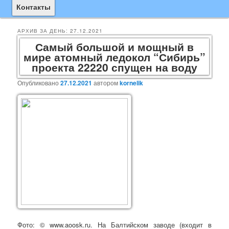
основному
дополнительному
Контакты
содержимому
содержимому
АРХИВ ЗА ДЕНЬ:
27.12.2021
Самый большой и мощный в
мире атомный ледокол “Сибирь”
проекта 22220 спущен на воду
Опубликовано
27.12.2021
автором
kornelik
Фото:
© www.aoosk.ru. Н
а Балтийском заводе (входит в