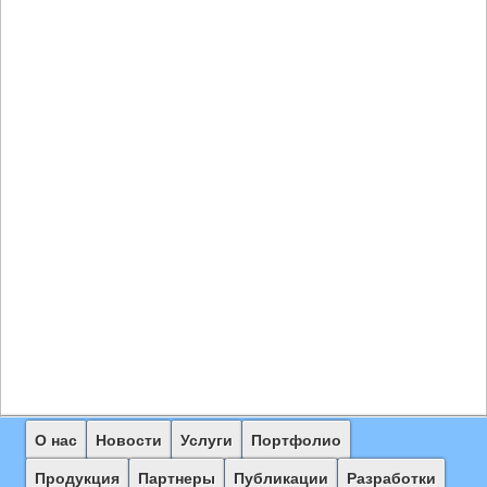
Главное
О нас
Перейти
Перейти
Новости
Услуги
Портфолио
меню
к
к
Продукция
Партнеры
Публикации
Разработки