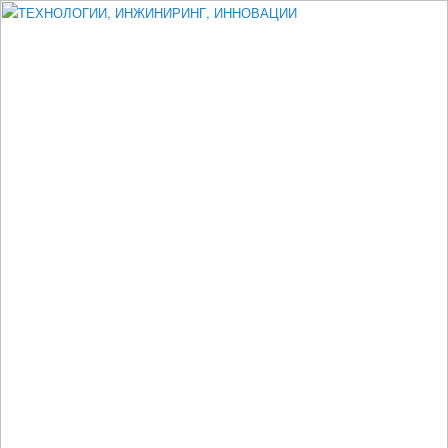
Измеритель диаметра, измеритель эксцентриситета, измеритель
толщины, машинное зрение, высоковольтный испытатель ЗАСИ,
проектирование, изыскания, моделирование, технико-экономическое
обоснование, исследования, разработка электроники
ТЕХНОЛОГИИ, ИНЖИНИРИНГ,
ИННОВАЦИИ