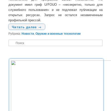
документ имел гриф U/FOUO – «несекретно, только для
служебного пользования» и не подлежал публикации на
открытых ресурсах. Запрос не остался незамеченным
профильной прессой.
Читать далее
→
Рубрика:
Новости
,
Оружие и военные технологии
П
о
и
с
к