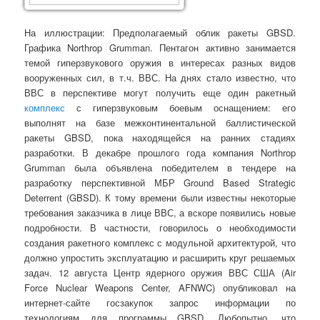
На иллюстрации: Предполагаемый облик ракеты GBSD.
Графика Northrop Grumman. Пентагон активно занимается
темой гиперзвукового оружия в интересах разных видов
вооруженных сил, в т.ч. ВВС. На днях стало известно, что
ВВС в перспективе могут получить еще один ракетный
комплекс
с гиперзвуковым боевым оснащением: его
выполнят на базе межконтинентальной баллистической
ракеты GBSD, пока находящейся на ранних стадиях
разработки. В декабре прошлого года компания Northrop
Grumman была объявлена победителем в тендере на
разработку перспективной МБР Ground Based Strategic
Deterrent (GBSD). К тому времени были известны некоторые
требования заказчика в лице ВВС, а вскоре появились новые
подробности. В частности, говорилось о необходимости
создания ракетного комплекс с модульной архитектурой, что
должно упростить эксплуатацию и расширить круг решаемых
задач. 12 августа Центр ядерного оружия ВВС США (Air
Force Nuclear Weapons Center, AFNWC) опубликовал на
интернет-сайте госзакупок запрос информации по
технологиям для программы GBSD. Любопытно, что