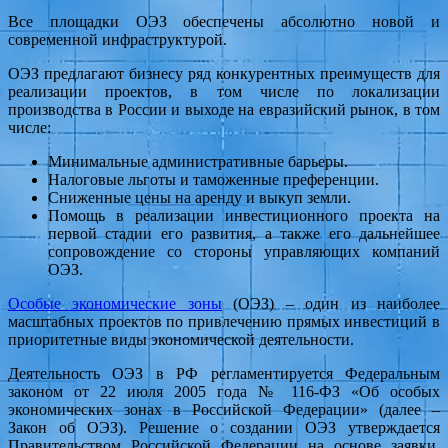
Все площадки ОЭЗ обеспечены абсолютно новой и
современной инфраструктурой.
ОЭЗ предлагают бизнесу ряд конкурентных преимуществ для
реализации проектов, в том числе по локализации
производства в России и выходе на евразийский рынок, в том
числе:
Минимальные административные барьеры.
Налоговые льготы и таможенные преференции.
Сниженные цены на аренду и выкуп земли.
Помощь в реализации инвестиционного проекта на
первой стадии его развития, а также его дальнейшее
сопровождение со стороны управляющих компаний
ОЭЗ.
Особые экономические зоны
(ОЭЗ) – один из наиболее
масштабных проектов по привлечению прямых инвестиций в
приоритетные виды экономической деятельности.
Деятельность ОЭЗ в РФ регламентируется Федеральным
законом от 22 июля 2005 года № 116-ФЗ «Об особых
экономических зонах в Российской Федерации» (далее –
Закон об ОЭЗ). Решение о создании ОЭЗ утверждается
Правительством Российской Федерации на основе заявки,