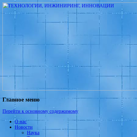
Измеритель диаметра, измеритель
ТЕХНОЛОГИИ,
эксцентриситета, измеритель толщины,
ИНЖИНИРИНГ,
машинное зрение, высоковольтный
ИННОВАЦИИ
испытатель ЗАСИ, проектирование,
изыскания, моделирование, технико-
экономическое обоснование,
исследования, разработка электроники
Главное меню
Перейти к основному содержимому
О нас
Новости
Наука