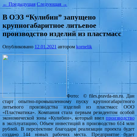
←
Предыдущая
Следующая
→
В ОЭЗ “Кулибин” запущено
крупногабаритное литьевое
производство изделий из пластмасс
Опубликовано
12.01.2021
автором
kornelik
Фото:
© files.pravda-nn.ru.
Дан
старт опытно-промышленному пуску крупногабаритного
литьевого производства изделий из пластмасс ООО
«Пластматика». Компания стала первым резидентом особой
экономической зоны «Кулибин», который ввел
производство
в эксплуатацию. Объем инвестиций в производство 614 млн
рублей. В перспективе благодаря реализации проекта будет
создано 144 новых рабочих места. Предприятие будет