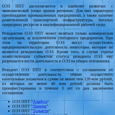
ОЭЗ ППТ располагаются в наиболее развитых с
экономической точки зрения регионах. Для них характерно
преобладание промышленных предприятий, а также наличие
разветвленной транспортной инфраструктуры, богатых
природных ресурсов и квалифицированной рабочей силы.
Резидентом ОЭЗ ППТ может являться только коммерческая
организация, за исключением унитарного предприятия. При
этом на территории ОЭЗ могут осуществлять
предпринимательскую деятельность инвесторы, которые не
являются резидентами ОЭЗ. Кроме того, в случае утраты
хозяйствующим субъектом статуса резидента ОЭЗ ему
разрешается вести деятельность в ОЭЗ на общих основаниях.
Резидент ОЭЗ ППТ в соответствии с соглашением об
осуществлении деятельности обязан осуществить
капитальные вложения в сумме не менее чем 120 млн рублей,
из которых не менее 40 млн рублей должны быть
проинвестированы в течение 3 лет со дня заключения
соглашения.
ОЭЗ ППТ “
Алабуга
“
ОЭЗ ППТ “
Липецк
“
ОЭЗ ППТ “
Тольятти
“