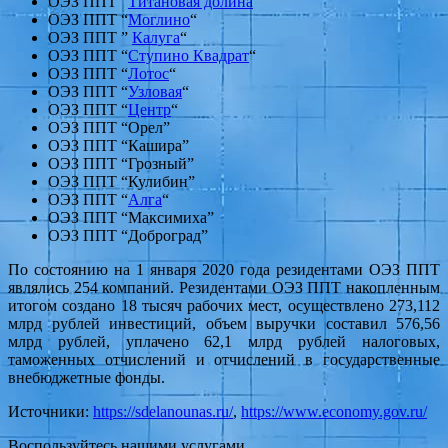
ОЭЗ ППТ “
Титановая долина
“
ОЭЗ ППТ “
Моглино
“
ОЭЗ ППТ ”
Калуга
“
ОЭЗ ППТ “
Ступино Квадрат
“
ОЭЗ ППТ “
Лотос
“
ОЭЗ ППТ “
Узловая
“
ОЭЗ ППТ “
Центр
“
ОЭЗ ППТ “Орел”
ОЭЗ ППТ “Кашира”
ОЭЗ ППТ “Грозный”
ОЭЗ ППТ “Кулибин”
ОЭЗ ППТ “
Алга
“
ОЭЗ ППТ “Максимиха”
ОЭЗ ППТ “Доброград”
По состоянию на 1 января 2020 года резидентами ОЭЗ ППТ
являлись 254 компаний. Резидентами ОЭЗ ППТ накопленным
итогом создано 18 тысяч рабочих мест, осуществлено 273,112
млрд рублей инвестиций, объем выручки составил 576,56
млрд рублей, уплачено 62,1 млрд рублей налоговых,
таможенных отчислений и отчислений в государственные
внебюджетные фонды.
Источники:
https://sdelanounas.ru/
,
https://www.economy.gov.ru/
Воспользуйтесь нашими услугами