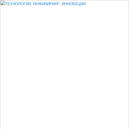
Измеритель диаметра, измеритель эксцентриситета, измеритель
толщины, машинное зрение, высоковольтный испытатель ЗАСИ,
проектирование, изыскания, моделирование, технико-экономическое
обоснование, исследования, разработка электроники
ТЕХНОЛОГИИ, ИНЖИНИРИНГ,
ИННОВАЦИИ