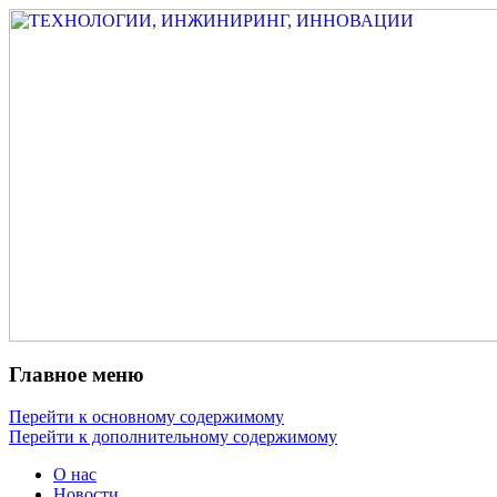
Измеритель диаметра, измеритель
ТЕХНОЛОГИИ,
эксцентриситета, измеритель толщины,
ИНЖИНИРИНГ,
машинное зрение, высоковольтный
ИННОВАЦИИ
испытатель ЗАСИ, проектирование,
изыскания, моделирование, технико-
экономическое обоснование,
исследования, разработка электроники
Главное меню
Перейти к основному содержимому
Перейти к дополнительному содержимому
О нас
Новости