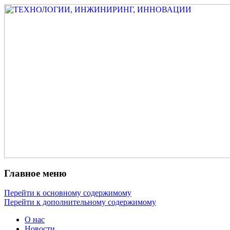
Измеритель диаметра, измеритель
ТЕХНОЛОГИИ,
эксцентриситета, измеритель толщины,
ИНЖИНИРИНГ,
машинное зрение, высоковольтный
ИННОВАЦИИ
испытатель ЗАСИ, проектирование,
изыскания, моделирование, технико-
экономическое обоснование,
исследования, разработка электроники
Главное меню
Перейти к основному содержимому
Перейти к дополнительному содержимому
О нас
Новости