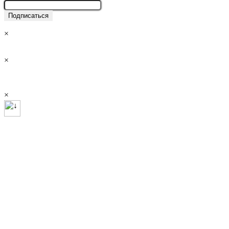
×
×
×