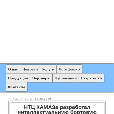
Главное
О нас
Перейти
Перейти
Новости
Услуги
Портфолио
меню
к
к
Продукция
Партнеры
Публикации
Разработки
основному
дополнительному
Контакты
содержимому
содержимому
АРХИВ ЗА ДЕНЬ:
18.06.2019
НТЦ КАМАЗа разработал
интеллектуальную бортовую