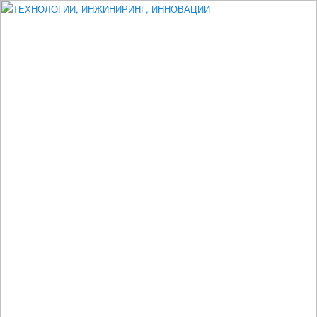
Измеритель диаметра, измеритель эксцентриситета, измеритель
толщины, машинное зрение, высоковольтный испытатель ЗАСИ,
проектирование, изыскания, моделирование, технико-экономическое
обоснование, исследования, разработка электроники
ТЕХНОЛОГИИ, ИНЖИНИРИНГ,
ИННОВАЦИИ