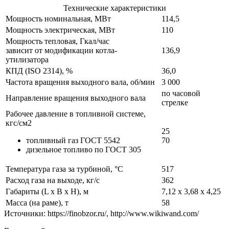
Технические характеристики
Мощность номинальная, МВт
114,5
Мощность электрическая, МВт
110
Мощность тепловая, Гкал/час
зависит от модификации котла-
136,9
утилизатора
КПД (ISO 2314), %
36,0
Частота вращения выходного вала, об/мин
3 000
по часовой
Направление вращения выходного вала
стрелке
Рабочее давление в топливной системе,
кгс/см2
25
топливный газ ГОСТ 5542
70
дизельное топливо по ГОСТ 305
Температура газа за турбиной, °C
517
Расход газа на выходе, кг/с
362
Габариты (L х B х H), м
7,12 х 3,68 х 4,25
Масса (на раме), т
58
Источники: https://finobzor.ru/, http://www.wikiwand.com/