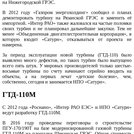
на Нижегородской ГРЭС.
В 2012 году «Газпром энергохолдинг» сообщил о планах
демонтировать турбину на Рязанской ГРЭС и заменить её
импортной. «Интер РАО» также жаловался на частые поломки
своих турбин и не планировал дальнейшие закупки. Тем не
менее «Объединенная двигателестроительная корпорация», в
которую входит «Сатурн», отказываться от проекта не
намерена.
За период эксплуатации новой турбины (ГТД-110) было
выявлено много дефектов, но таких турбин было выпущено
всего пять штук. У мировых производителей только шестые-
восьмые турбины по счету начинают серийно вводить на
объекты, а на первых лечат «детские болезни», чем,
собственно, сегодня и занимается НПО «Сатурн»
.
ГТД-110М
С 2012 года «Роснано», «Интер РАО ЕЭС» и НПО «Сатурн»
ведут разработку ГТД-110М
.
В 2016 году проведены переговоры о строительстве
ПГУ-170/190Т на базе модернизированной газовой турбины
ГТД-110М на площадке Щекинская ГРЭС
. Общая стоимость