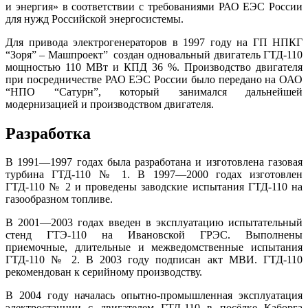
и энергия» в соответствии с требованиями РАО ЕЭС России
для нужд Российской энергосистемы.
Для привода электрогенераторов в 1997 году на ГП НПКГ
“Зоря” – Машпроект” создан одновальный двигатель ГТД-110
мощностью 110 МВт и КПД 36 %. Производство двигателя
при посредничестве РАО ЕЭС России было передано на ОАО
“НПО “Сатурн”, который занимался дальнейшей
модернизацией и производством двигателя.
Разработка
В 1991—1997 годах была разработана и изготовлена газовая
турбина ГТД-110 № 1. В 1997—2000 годах изготовлен
ГТД-110 № 2 и проведены заводские испытания ГТД-110 на
газообразном топливе.
В 2001—2003 годах введен в эксплуатацию испытательный
стенд ГТЭ-110 на Ивановской ГРЭС. Выполнены
приемочные, длительные и межведомственные испытания
ГТД-110 № 2. В 2003 году подписан акт МВИ. ГТД-110
рекомендован к серийному производству.
В 2004 году началась опытно-промышленная эксплуатация
электростанции с двигателем ГТД-110 в посёлке Каборга