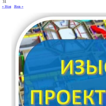
31
« Ноя
Янв »