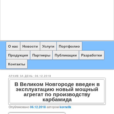
Главное
О нас
Перейти
Перейти
Новости
Услуги
Портфолио
меню
к
к
Продукция
Партнеры
Публикации
Разработки
основному
дополнительному
Контакты
содержимому
содержимому
АРХИВ ЗА ДЕНЬ:
06.12.2018
В Великом Новгороде введен в
эксплуатацию новый мощный
агрегат по производству
карбамида
Опубликовано
06.12.2018
автором
kornelik