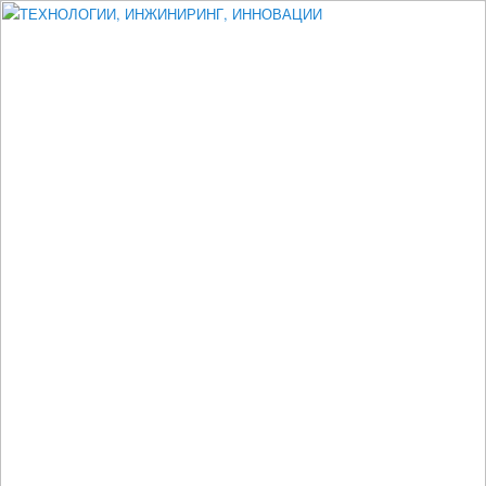
Измеритель диаметра, измеритель эксцентриситета, измеритель
толщины, машинное зрение, высоковольтный испытатель ЗАСИ,
проектирование, изыскания, моделирование, технико-экономическое
обоснование, исследования, разработка электроники
ТЕХНОЛОГИИ, ИНЖИНИРИНГ,
ИННОВАЦИИ