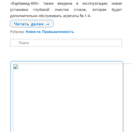
«Карбамид-600» также введена в эксплуатацию новая
установка глубокой очистки стоков, которая будет
дополнительно обслуживать агрегаты № 1-4.
Читать далее
→
Рубрика:
Новости
,
Промышленность
П
о
и
с
к