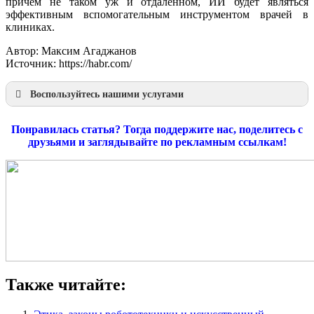
причем не таком уж и отдаленном, ИИ будет являться
эффективным вспомогательным инструментом врачей в
клиниках.
Автор: Максим Агаджанов
Источник: https://habr.com/
Воспользуйтесь нашими услугами
Наша продукция
Презентации по направлениям
Понравилась статья? Тогда поддержите нас, поделитесь с
Инжиниринг
друзьями и заглядывайте по рекламным ссылкам!
Консалтинг
Металлообработка
Моделирование
Разработки
Также читайте: