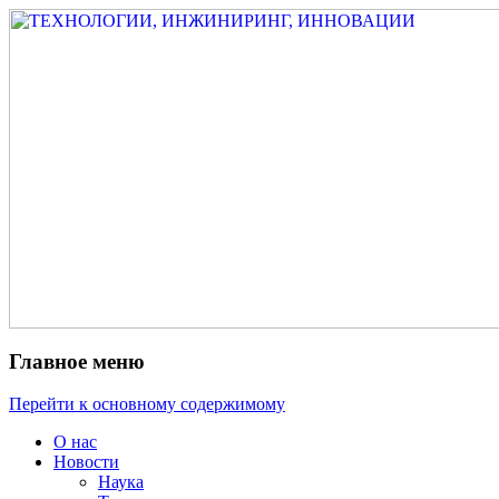
Измеритель диаметра, измеритель
ТЕХНОЛОГИИ,
эксцентриситета, измеритель толщины,
ИНЖИНИРИНГ,
машинное зрение, высоковольтный
ИННОВАЦИИ
испытатель ЗАСИ, проектирование,
изыскания, моделирование, технико-
экономическое обоснование,
исследования, разработка электроники
Главное меню
Перейти к основному содержимому
О нас
Новости
Наука