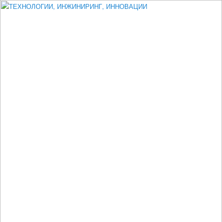
Измеритель диаметра, измеритель эксцентриситета, измеритель
толщины, машинное зрение, высоковольтный испытатель ЗАСИ,
проектирование, изыскания, моделирование, технико-экономическое
обоснование, исследования, разработка электроники
ТЕХНОЛОГИИ, ИНЖИНИРИНГ,
ИННОВАЦИИ