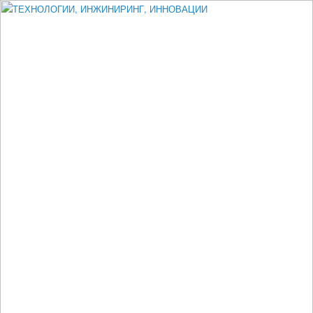
Измеритель диаметра, измеритель эксцентриситета, измеритель
толщины, машинное зрение, высоковольтный испытатель ЗАСИ,
проектирование, изыскания, моделирование, технико-экономическое
обоснование, исследования, разработка электроники
ТЕХНОЛОГИИ, ИНЖИНИРИНГ,
ИННОВАЦИИ