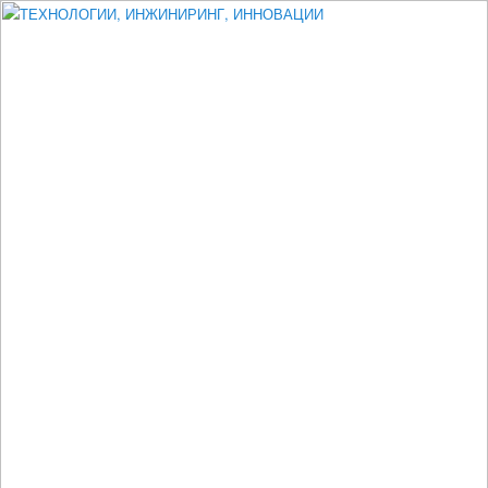
Измеритель диаметра, измеритель эксцентриситета, измеритель
толщины, машинное зрение, высоковольтный испытатель ЗАСИ,
проектирование, изыскания, моделирование, технико-экономическое
обоснование, исследования, разработка электроники
ТЕХНОЛОГИИ, ИНЖИНИРИНГ,
ИННОВАЦИИ