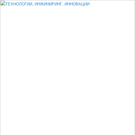
Измеритель диаметра, измеритель эксцентриситета, измеритель
толщины, машинное зрение, высоковольтный испытатель ЗАСИ,
проектирование, изыскания, моделирование, технико-экономическое
обоснование, исследования, разработка электроники
ТЕХНОЛОГИИ, ИНЖИНИРИНГ,
ИННОВАЦИИ