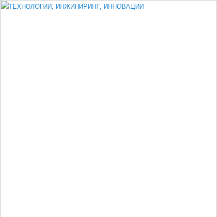
Измеритель диаметра, измеритель эксцентриситета, измеритель
толщины, машинное зрение, высоковольтный испытатель ЗАСИ,
проектирование, изыскания, моделирование, технико-экономическое
обоснование, исследования, разработка электроники
ТЕХНОЛОГИИ, ИНЖИНИРИНГ,
ИННОВАЦИИ