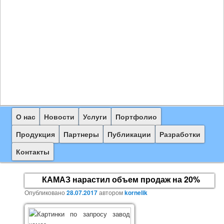
Главное
О нас
Перейти
Новости
Услуги
Портфолио
меню
к
Продукция
Партнеры
Публикации
Разработки
основному
Контакты
содержимому
КАМАЗ нарастил объем продаж на 20%
Опубликовано
28.07.2017
автором
kornelik