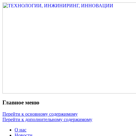
Измеритель диаметра, измеритель
ТЕХНОЛОГИИ,
эксцентриситета, измеритель толщины,
ИНЖИНИРИНГ,
машинное зрение, высоковольтный
ИННОВАЦИИ
испытатель ЗАСИ, проектирование,
изыскания, моделирование, технико-
экономическое обоснование,
исследования, разработка электроники
Главное меню
Перейти к основному содержимому
Перейти к дополнительному содержимому
О нас
Новости