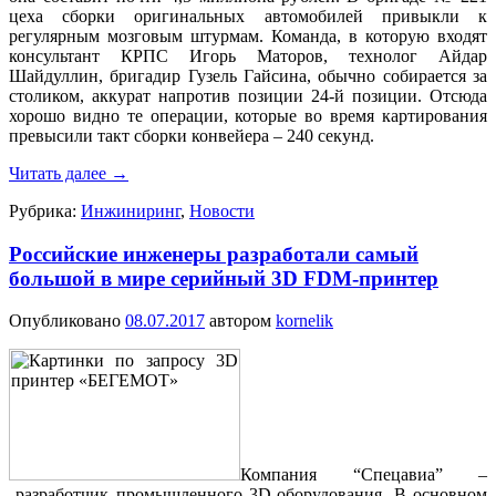
цеха сборки оригинальных автомобилей привыкли к
регулярным мозговым штурмам. Команда, в которую входят
консультант КРПС Игорь Маторов, технолог Айдар
Шайдуллин, бригадир Гузель Гайсина, обычно собирается за
столиком, аккурат напротив позиции 24-й позиции. Отсюда
хорошо видно те операции, которые во время картирования
превысили такт сборки конвейера – 240 секунд.
Читать далее
→
Рубрика:
Инжиниринг
,
Новости
Российские инженеры разработали самый
большой в мире серийный 3D FDM-принтер
Опубликовано
08.07.2017
автором
kornelik
Компания “Спецавиа” –
разработчик промышленного 3D-оборудования. В основном