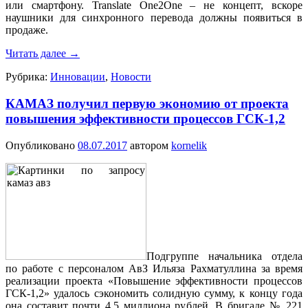
или смартфону. Translate One2One – не концепт, вскоре
наушники для синхронного перевода должны появиться в
продаже.
Читать далее
→
Рубрика:
Инновации
,
Новости
КАМАЗ получил первую экономию от проекта
повышения эффективности процессов ГСК-1,2
Опубликовано
08.07.2017
автором
kornelik
Подгруппе начальника отдела
по работе с персоналом АвЗ Ильяза Рахматуллина за время
реализации проекта «Повышение эффективности процессов
ГСК-1,2» удалось сэкономить солидную сумму, к концу года
она составит почти 4,5 миллиона рублей. В бригаде № 221