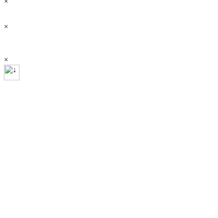
×
×
×