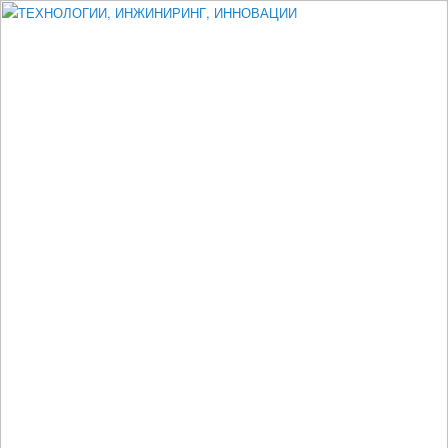
Измеритель диаметра, измеритель эксцентриситета, измеритель
толщины, машинное зрение, высоковольтный испытатель ЗАСИ,
проектирование, изыскания, моделирование, технико-экономическое
обоснование, исследования, разработка электроники
ТЕХНОЛОГИИ, ИНЖИНИРИНГ,
ИННОВАЦИИ