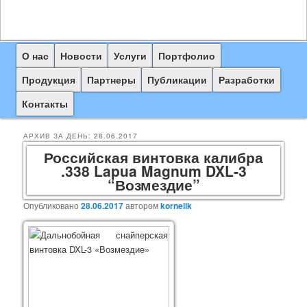
Главное
О нас
Перейти
Перейти
Новости
Услуги
Портфолио
меню
к
к
Продукция
Партнеры
Публикации
Разработки
основному
дополнительному
Контакты
содержимому
содержимому
АРХИВ ЗА ДЕНЬ:
28.06.2017
Российская винтовка калибра
.338 Lapua Magnum DXL-3
“Возмездие”
Опубликовано
28.06.2017
автором
kornelik