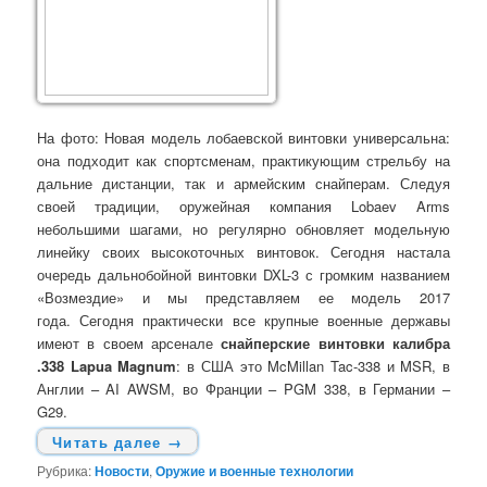
На фото: Новая модель лобаевской винтовки универсальна:
она подходит как спортсменам, практикующим стрельбу на
дальние дистанции, так и армейским снайперам. Следуя
своей традиции, оружейная компания Lobaev Arms
небольшими шагами, но регулярно обновляет модельную
линейку своих высокоточных винтовок. Сегодня настала
очередь дальнобойной винтовки DXL-3 с громким названием
«Возмездие» и мы представляем ее модель 2017
года. Сегодня практически все крупные военные державы
имеют в своем арсенале
снайперские винтовки калибра
.338 Lapua Magnum
: в США это McMillan Tac-338 и MSR, в
Англии – AI AWSM, во Франции – PGM 338, в Германии –
G29.
Читать далее
→
Рубрика:
Новости
,
Оружие и военные технологии