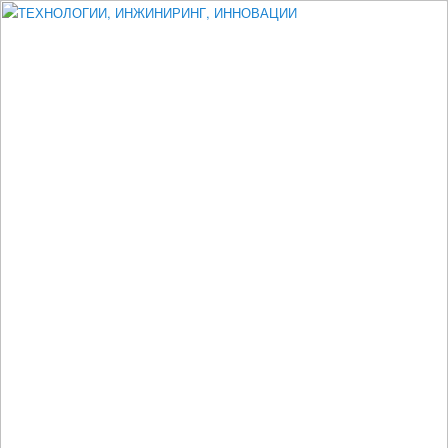
Измеритель диаметра, измеритель эксцентриситета, измеритель
толщины, машинное зрение, высоковольтный испытатель ЗАСИ,
проектирование, изыскания, моделирование, технико-экономическое
обоснование, исследования, разработка электроники
ТЕХНОЛОГИИ, ИНЖИНИРИНГ,
ИННОВАЦИИ