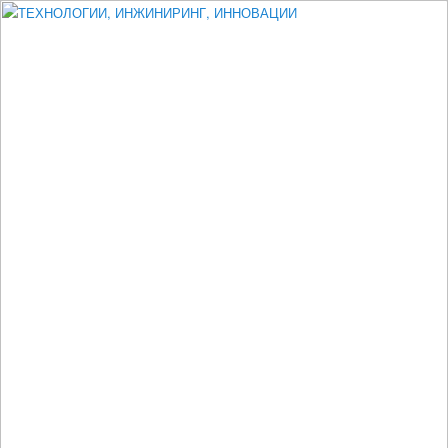
Измеритель диаметра, измеритель эксцентриситета, измеритель
толщины, машинное зрение, высоковольтный испытатель ЗАСИ,
проектирование, изыскания, моделирование, технико-экономическое
обоснование, исследования, разработка электроники
ТЕХНОЛОГИИ, ИНЖИНИРИНГ,
ИННОВАЦИИ