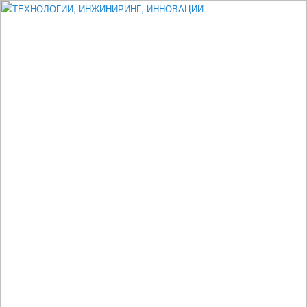
Измеритель диаметра, измеритель эксцентриситета, измеритель
толщины, машинное зрение, высоковольтный испытатель ЗАСИ,
проектирование, изыскания, моделирование, технико-экономическое
обоснование, исследования, разработка электроники
ТЕХНОЛОГИИ, ИНЖИНИРИНГ,
ИННОВАЦИИ