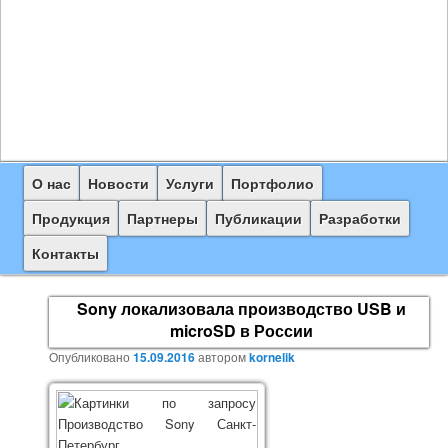
Главное
О нас
Перейти
Новости
Услуги
Портфолио
меню
к
Продукция
Партнеры
Публикации
Разработки
основному
Контакты
содержимому
Sony локализовала производство USB и
microSD в России
Опубликовано
15.09.2016
автором
kornelik