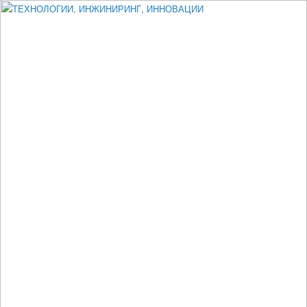
Измеритель диаметра, измеритель эксцентриситета, измеритель
толщины, машинное зрение, высоковольтный испытатель ЗАСИ,
проектирование, изыскания, моделирование, технико-экономическое
обоснование, исследования, разработка электроники
ТЕХНОЛОГИИ, ИНЖИНИРИНГ,
ИННОВАЦИИ