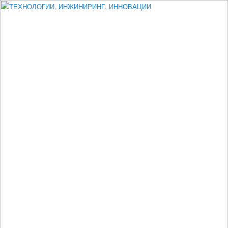
Измеритель диаметра, измеритель эксцентриситета, измеритель
толщины, машинное зрение, высоковольтный испытатель ЗАСИ,
проектирование, изыскания, моделирование, технико-экономическое
обоснование, исследования, разработка электроники
ТЕХНОЛОГИИ, ИНЖИНИРИНГ,
ИННОВАЦИИ