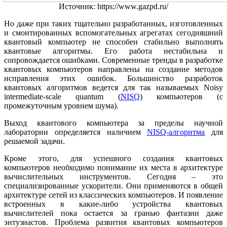
Источник: https://www.gazpd.ru/
Но даже при таких тщательно разработанных, изготовленных
и смонтированных вспомогательных агрегатах сегодняшний
квантовый компьютер не способен стабильно выполнять
квантовые алгоритмы. Его работа нестабильна и
сопровождается ошибками. Современные тренды в разработке
квантовых компьютеров направлены на создание методов
исправления этих ошибок. Большинство разработок
квантовых алгоритмов ведется для так называемых Noisy
intermediate-scale quantum (
NISQ
) компьютеров (с
промежуточным уровнем шума).
Выход квантового компьютера за пределы научной
лаборатории определяется наличием
NISQ-алгоритма
для
решаемой задачи.
Кроме этого, для успешного создания квантовых
компьютеров необходимо понимание их места в архитектуре
вычислительных инструментов. Сегодня – это
специализированные ускорители. Они применяются в общей
архитектуре сетей из классических компьютеров. И появление
встроенных в какие-либо устройства квантовых
вычислителей пока остается за гранью фантазии даже
энтузиастов. Проблема развития квантовых компьютеров