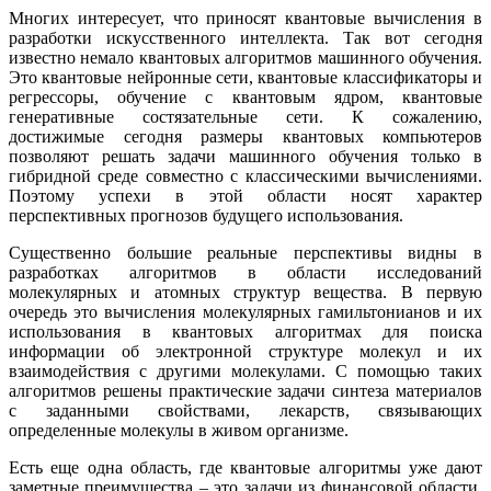
Многих интересует, что приносят квантовые вычисления в
разработки искусственного интеллекта. Так вот сегодня
известно немало квантовых алгоритмов машинного обучения.
Это квантовые нейронные сети, квантовые классификаторы и
регрессоры, обучение с квантовым ядром, квантовые
генеративные состязательные сети. К сожалению,
достижимые сегодня размеры квантовых компьютеров
позволяют решать задачи машинного обучения только в
гибридной среде совместно с классическими вычислениями.
Поэтому успехи в этой области носят характер
перспективных прогнозов будущего использования.
Существенно большие реальные перспективы видны в
разработках алгоритмов в области исследований
молекулярных и атомных структур вещества. В первую
очередь это вычисления молекулярных гамильтонианов и их
использования в квантовых алгоритмах для поиска
информации об электронной структуре молекул и их
взаимодействия с другими молекулами. С помощью таких
алгоритмов решены практические задачи синтеза материалов
с заданными свойствами, лекарств, связывающих
определенные молекулы в живом организме.
Есть еще одна область, где квантовые алгоритмы уже дают
заметные преимущества – это задачи из финансовой области,