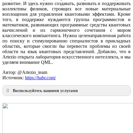
развитие. И здесь нужно создавать, развивать и поддерживать
коллективы физиков, строящих все новые материальные
воплощения для управления квантовыми эффектами. Кроме
того, в поддержке нуждаются группы программистов и
математиков, развивающих программные средства квантовых
вычислений и их гармоничного сочетания с миром
классического компьютинга. Нужна целенаправленная работа
по поиску и стимулированию специалистов в прикладных
областях, которые смогли бы перевести проблемы из своей
области на язык квантовых представлений. Добавлю, что в
Artezio открыта лаборатория искусственного интеллекта, и мы
уделяем внимание QML.
Автор: @Artezio_team
Источник:
https://habr.com/
Воспользуйтесь нашими услугами
Наша продукция
Презентации по направлениям
Инжиниринг
Консалтинг
Металлообработка
Моделирование
Разработки