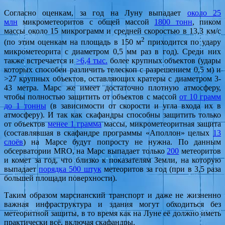
Согласно оценкам, за год на Луну выпадает
около 25
млн
микрометеоритов с общей массой
1800 тонн
, пиком
массы около 15 микрограмм и средней скоростью в 13,3 км/с
2
(по этим оценкам на площадь в 150 м
приходится по удару
микрометеорита с диаметром 0,5 мм раз в год). Среди них
также встречается и
>6,4 тыс.
более крупных объектов (удары
которых способен различить телескоп с разрешением 0,5 м) и
>27 крупных объектов, оставляющих кратеры с диаметром 3-
43 метра. Марс же имеет достаточно плотную атмосферу,
чтобы полностью защитить от объектов с массой
от 10 грамм
до 1 тонны
(в зависимости от скорости и угла входа их в
атмосферу). И так как скафандры способны защитить только
от объектов
менее 1 грамма
массы, микрометеоритная защита
(составлявшая в скафандре программы «Аполлон» целых
13
слоёв
) на Марсе будут попросту не нужна. По данным
обсерватории MRO, на Марс выпадает только
200
метеоритов
и комет за год, что близко к показателям Земли, на которую
выпадает
порядка 500 штук
метеоритов за год (при в 3,5 раза
большей площади поверхности).
Таким образом марсианский транспорт и даже не жизненно
важная инфраструктура и здания могут обходиться без
метеоритной защиты, в то время как на Луне её должно иметь
практически всё, включая скафандры.