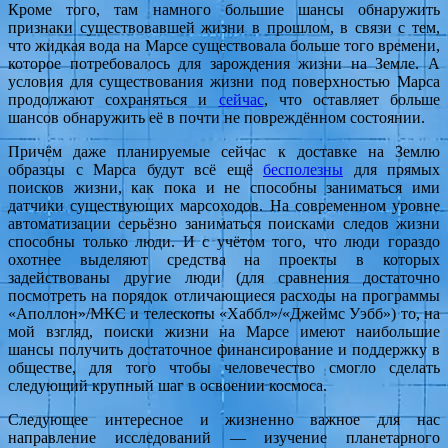
Кроме того, там намного большие шансы обнаружить
признаки существовавшей жизни в прошлом, в связи с тем,
что жидкая вода на Марсе существовала больше того времени,
которое потребовалось для зарождения жизни на Земле. А
условия для существования жизни под поверхностью Марса
продолжают сохраняться и
сейчас
, что оставляет больше
шансов обнаружить её в почти не повреждённом состоянии.
Причём даже планируемые сейчас к доставке на Землю
образцы с Марса будут всё ещё
бесполезны
для прямых
поисков жизни, как пока и не способны заниматься ими
датчики существующих марсоходов. На современном уровне
автоматизации серьёзно заниматься поисками следов жизни
способны только люди. И с учётом того, что люди гораздо
охотнее выделяют средства на проекты в которых
задействованы другие люди (для сравнения достаточно
посмотреть на порядок отличающиеся расходы на программы
«Аполлон»/МКС и телескопы «Хаббл»/«Джеймс Уэбб») то, на
мой взгляд, поиски жизни на Марсе имеют наибольшие
шансы получить достаточное финансирование и поддержку в
обществе, для того чтобы человечество смогло сделать
следующий крупный шаг в освоении космоса.
Следующее интересное и жизненно важное для нас
направление исследований — изучение планетарного