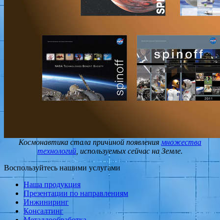
Космонавтика стала причиной появления
множества
технологий
, используемых сейчас на Земле.
Воспользуйтесь нашими услугами
Наша продукция
Презентации по направлениям
Инжиниринг
Консалтинг
Металлообработка