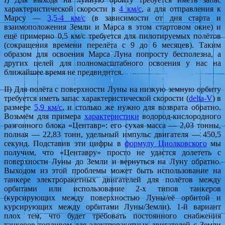
характеристической скорости в
4 км/с
, а для отправления к
Марсу —
3,5-4 км/с
(в зависимости от дня старта и
взаимоположения Земли и Марса в этом стартовом окне) и
ещё примерно 0,5 км/с требуется для пилотируемых полётов
(сокращения времени перелёта с 9 до 6 месяцев). Таким
образом для освоения Марса Луна попросту бесполезна, а
других целей для полномасштабного освоения у нас на
ближайшее время не предвидится.
II) Для полёта с поверхности Луны на низкую земную орбиту
требуется иметь запас характеристической скорости (
delta-V
) в
размере
5,9 км/с
, и столько же нужно для возврата обратно.
Возьмём для примера
характеристики
водород-кислородного
разгонного блока «Центавр»: его сухая масса — 2,03 тонны,
полная — 22,83 тонн, удельный импульс двигателя — 450,5
секунд. Подставив эти цифры в
формулу Циолковского
мы
получим, что «Центавру» просто не удастся долететь с
поверхности Луны до Земли и вернуться на Луну обратно.
Выходом из этой проблемы может быть использование на
танкере электроракетных двигателей для полётов между
орбитами или использование 2-х типов танкеров
(курсирующих между поверхностью Луны/её орбитой и
курсирующих между орбитами Луны/Земли). 1-й вариант
плох тем, что будет требовать постоянного снабжения
танкеров топливом для электроракетных двигателей с Земли