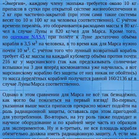
«Энергия», каждому члену экипажа требуется около 10 кг
припасов в сутки при открытой системе жизнеобеспечения и
2 кг при частично-закрытой (при этом сами такие системы
весят по 10 и 100 кг на человека соответственно). С учётом
времени перелёта, это оборачивается расходами массы в 80 кг/
чел в случае Луны и 820 кг/чел для Марса. Кроме того,
по
оценкам NASA
при полёте к Луне достаточно объёма
3
корабля в 3,5 м
на человека, в то время как для Марса нужно
3
почти 10 м
. С учётом того что лунный возвратный корабль
требует 45 кг массы на каждый кубометр объёма против почти
216 кг у марсианского (так как предсказывать солнечные
вспышки на 3 дня вперёд космонавтика уже научилась, а вот
марсианскому кораблю без защиты от них никак не обойтись)
то масса перелётных кораблей получится равной 160/2136 кг в
случае Луны/Марса соответственно.
Однако в этом сравнении для Марса не всё так безнадёжно,
как могло бы показаться на первый взгляд! Во-первых,
указанная выше масса припасов прекрасно может подойти на
роль радиационной защиты, оставаясь при этом пригодной
для употребления. Во-вторых, на эту роль также подходит и
научное оборудование и по крайней мере часть из образцов
для экспериментов. Ну и в-третьих, не вся площадь корабля
обязательно должна иметь радиационную защиту. А если мы