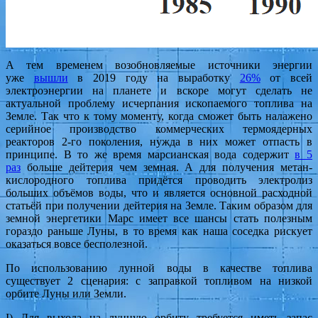
А тем временем возобновляемые источники энергии
уже
вышли
в 2019 году на выработку
26%
от всей
электроэнергии на планете и вскоре могут сделать не
актуальной проблему исчерпания ископаемого топлива на
Земле. Так что к тому моменту, когда сможет быть налажено
серийное производство коммерческих термоядерных
реакторов 2-го поколения, нужда в них может отпасть в
принципе. В то же время марсианская вода содержит
в 5
раз
больше дейтерия чем земная. А для получения метан-
кислородного топлива придётся проводить электролиз
больших объёмов воды, что и является основной расходной
статьёй при получении дейтерия на Земле. Таким образом для
земной энергетики Марс имеет все шансы стать полезным
гораздо раньше Луны, в то время как наша соседка рискует
оказаться вовсе бесполезной.
По использованию лунной воды в качестве топлива
существует 2 сценария: с заправкой топливом на низкой
орбите Луны или Земли.
I) Для выхода на лунную орбиту требуется иметь запас