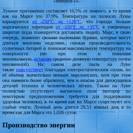
«Викинга-1».
Лунное притяжение составляет 16,5% от земного, в то время
как на Марсе это 37,9%. Температура на полюсах Луны
варьируются
от -250°C до +120°C
, что гораздо больше
марсианских перепадов
от -110°C до +35°C
в умеренных
широтах (куда планируется доставлять людей). Марс, в свою
очередь, знаменит своими пылевыми бурями, которые могут
длиться многими неделями, снижая производительность
солнечных батарей и понижая максимальную температуру на
поверхности (но при этом и повышая
минимальную,
оставляя
среднюю дневную температуру почти
неизменной). На самом деле пыль на Луне
также
присутствует
благодаря электростатическим силам, но
её объёмы значительно меньше марсианских, хотя при этом
она намного более абразивна, чем и опасна для движущихся
деталей техники и человеческих лёгких. Также на Луне
полностью отсутствует магнитное поле (которое по
некоторым предположениям требуется для поддержания
здоровья человека), в то время как на Марсе существуют его
слабые очаги. Лунный день длится 29,53 земных дня, в то
время как для Марса это 1,026 суток.
Производство энергии