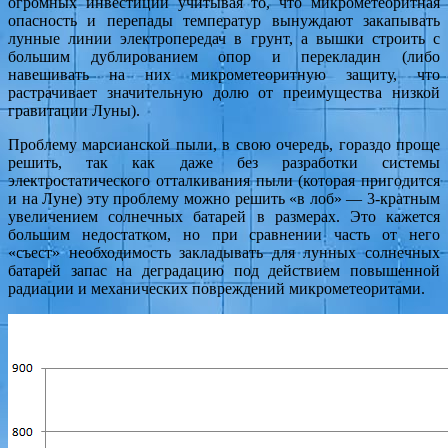
огромных инвестиций учитывая то, что микрометеоритная
опасность и перепады температур вынуждают закапывать
лунные линии электропередач в грунт, а вышки строить с
большим дублированием опор и перекладин (либо
навешивать на них микрометеоритную защиту, что
растрачивает значительную долю от преимущества низкой
гравитации Луны).
Проблему марсианской пыли, в свою очередь, гораздо проще
решить, так как даже без разработки системы
электростатического отталкивания пыли (которая пригодится
и на Луне) эту проблему можно решить «в лоб» — 3-кратным
увеличением солнечных батарей в размерах. Это кажется
большим недостатком, но при сравнении часть от него
«съест» необходимость закладывать для лунных солнечных
батарей запас на деградацию под действием повышенной
радиации и механических повреждений микрометеоритами.