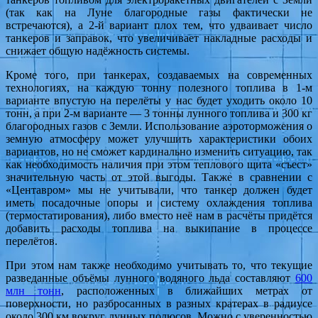
(так как на Луне благородные газы фактически не
встречаются), а 2-й вариант плох тем, что удваивает число
танкеров и заправок, что увеличивает накладные расходы и
снижает общую надёжность системы.
Кроме того, при танкерах, создаваемых на современных
технологиях, на каждую тонну полезного топлива в 1-м
варианте впустую на перелёты у нас будет уходить около 10
тонн, а при 2-м варианте — 3 тонны лунного топлива и 300 кг
благородных газов с Земли. Использование аэроторможения о
земную атмосферу может улучшить характеристики обоих
вариантов, но не сможет кардинально изменить ситуацию, так
как необходимость наличия при этом теплового щита «съест»
значительную часть от этой выгоды. Также в сравнении с
«Центавром» мы не учитывали, что танкер должен будет
иметь посадочные опоры и систему охлаждения топлива
(термостатирования), либо вместо неё нам в расчёты придётся
добавить расходы топлива на выкипание в процессе
перелётов.
При этом нам также необходимо учитывать то, что текущие
разведанные объёмы лунного водяного льда составляют
600
млн тонн
, расположенных в ближайших метрах от
поверхности, но разбросанных в разных кратерах в радиусе
около 300 км вокруг лунных полюсов. Можно с уверенностью