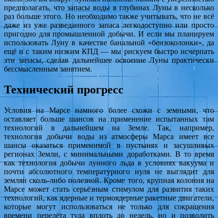
предполагать, что запасы воды в глубинах Луны в несколько
раз больше этого. Но необходимо также учитывать, что не всё
даже из уже разведанного запаса легкодоступно или просто
пригодно для промышленной добычи. И если мы планируем
использовать Луну в качестве банальной «бензоколонки», да
ещё и с таким низким КПД — мы рискуем быстро исчерпать
эти запасы, сделав дальнейшее освоение Луны практически
бессмысленным занятием.
Технический прогресс
Условия на Марсе намного более схожи с земными, что
оставляет больше шансов на применение испытанных там
технологий в дальнейшем на Земле. Так, например,
технология добычи воды из атмосферы Марса имеет все
шансы оказаться применимой в пустынях и засушливых
регионах Земли, с минимальными доработками. В то время
как технология добычи лунного льда в условиях вакуума и
почти абсолютного температурного нуля не выглядит для
землян сколь-либо полезной. Кроме того, крупная колония на
Марсе может стать серьёзным стимулом для развития таких
технологий, как ядерные и термоядерные ракетные двигатели,
которые могут использоваться не только для сокращения
времени перелёта туда вплоть до недель, но и позволить