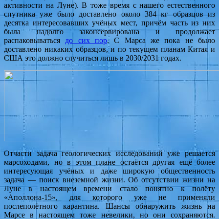
активности на Луне). В тоже время с нашего естественного
спутника уже было доставлено около 384 кг образцов из
десятка интересовавших учёных мест, причём часть из них
была надолго законсервирована и продолжает
распаковываться
до сих пор
. С Марса же пока не было
доставлено никаких образцов, и по текущем планам Китая и
США это должно случиться лишь в 2030/2031 годах.
Отчасти задача геологических исследований уже решается
марсоходами, но в этом плане остаётся другая ещё более
интересующая учёных и даже широкую общественность
задача — поиск внеземной жизни. Об отсутствии жизни на
Луне в настоящем времени стало понятно к полёту
«Аполлона-15», для которого уже не применяли
послеполётного карантина. Шансы обнаружить жизнь на
Марсе в настоящем тоже невелики, но они сохраняются.