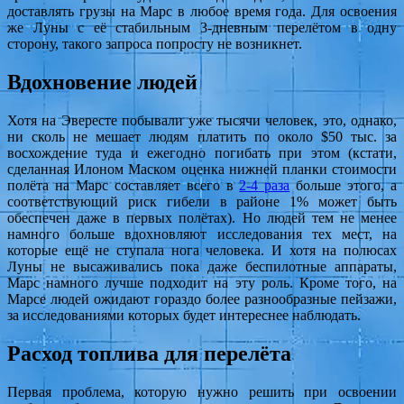
доставлять грузы на Марс в любое время года. Для освоения
же Луны с её стабильным 3-дневным перелётом в одну
сторону, такого запроса попросту не возникнет.
Вдохновение людей
Хотя на Эвересте побывали уже тысячи человек, это, однако,
ни сколь не мешает людям платить по около $50 тыс. за
восхождение туда и ежегодно погибать при этом (кстати,
сделанная Илоном Маском оценка нижней планки стоимости
полёта на Марс составляет всего в
2-4 раза
больше этого, а
соответствующий риск гибели в районе 1% может быть
обеспечен даже в первых полётах). Но людей тем не менее
намного больше вдохновляют исследования тех мест, на
которые ещё не ступала нога человека. И хотя на полюсах
Луны не высаживались пока даже беспилотные аппараты,
Марс намного лучше подходит на эту роль. Кроме того, на
Марсе людей ожидают гораздо более разнообразные пейзажи,
за исследованиями которых будет интереснее наблюдать.
Расход топлива для перелёта
Первая проблема, которую нужно решить при освоении