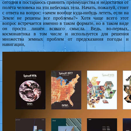
сегодня я постараюсь сравнить преимущества и недостатки от
полёта человека на эти небесных тела. Начать, пожалуй, стоит
с ответа на вопрос: «зачем вообще куда-нибудь лететь, если на
Земле не решены все проблемы?» Хотя чаще всего этот
вопрос встречается именно в таком формате, но в таком виде
он просто лишён всякого смысла. Ведь, во-первых,
космонавтика в том числе и используется для решения
множества земных проблем от предсказания погоды и
навигации,