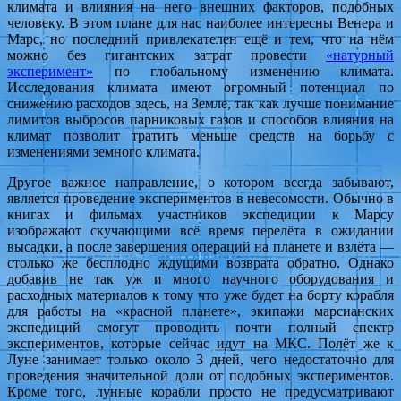
климата и влияния на него внешних факторов, подобных
человеку. В этом плане для нас наиболее интересны Венера и
Марс, но последний привлекателен ещё и тем, что на нём
можно без гигантских затрат провести
«натурный
эксперимент»
по глобальному изменению климата.
Исследования климата имеют огромный потенциал по
снижению расходов здесь, на Земле, так как лучше понимание
лимитов выбросов парниковых газов и способов влияния на
климат позволит тратить меньше средств на борьбу с
изменениями земного климата.
Другое важное направление, о котором всегда забывают,
является проведение экспериментов в невесомости. Обычно в
книгах и фильмах участников экспедиции к Марсу
изображают скучающими всё время перелёта в ожидании
высадки, а после завершения операций на планете и взлёта —
столько же бесплодно ждущими возврата обратно. Однако
добавив не так уж и много научного оборудования и
расходных материалов к тому что уже будет на борту корабля
для работы на «красной планете», экипажи марсианских
экспедиций смогут проводить почти полный спектр
экспериментов, которые сейчас идут на МКС. Полёт же к
Луне занимает только около 3 дней, чего недостаточно для
проведения значительной доли от подобных экспериментов.
Кроме того, лунные корабли просто не предусматривают