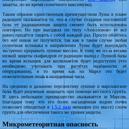
защиты, но во время солнечного максимума).
Таким образом единственным преимуществом Луны в плане
радиации оказывается то, что в случае создания постоянной
базы её радиационная защита сможет быть использована
повторно. Но при высадках по типу «Аполлонов» её всё
равно придётся тащить с собой каждый раз. Просто обойтись
без неё никак не получится, так как в таком случае любая
солнечная вспышка в направлении Луны будет вынуждать
экстренно прерывать лунные миссии. К тому же из-за весьма
низкой защиты скафандров от радиации выход с Лунной базы
во время вспышек для космонавтов будет недоступен (что
необходимо учитывать при расчётах надёжности её
оборудования), в то время как на Марсе это будет
нежелательным лишь в полуденные часы.
На среднюю и дальнюю перспективу лунные и марсианские
базы будет разумным защищать при помощи местного грунта.
И здесь небольшое преимущество оказывается за Марсом,
благодаря тому что его более насыщенная водою почва
позволяет обходиться в
1,5-2 раза
меньшим (по массе) слоем
грунта для обеспечения такого же уровня защиты.
Микрометеоритная опасность