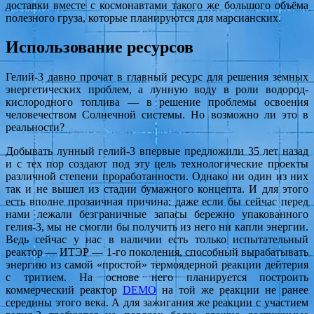
доставки вместе с космонавтами такого же большого объёма
полезного груза, которые планируются для марсианских.
Использование ресурсов
Гелий-3 давно прочат в главный ресурс для решения земных
энергетических проблем, а лунную воду в роли водород-
кислородного топлива — в решение проблемы освоения
человечеством Солнечной системы. Но возможно ли это в
реальности?
Добывать лунный гелий-3 впервые предложили 35 лет назад
и с тех пор создают под эту цель технологические проекты
различной степени проработанности. Однако ни один из них
так и не вышел из стадии бумажного концепта. И для этого
есть вполне прозаичная причина: даже если бы сейчас перед
нами лежали безграничные запасы бережно упакованного
гелия-3, мы не смогли бы получить из него ни капли энергии.
Ведь сейчас у нас в наличии есть только испытательный
реактор — ИТЭР — 1-го поколения, способный вырабатывать
энергию из самой «простой» термоядерной реакции дейтерия
с тритием. На основе него планируется построить
коммерческий реактор
DEMO
на той же реакции не ранее
середины этого века. А для зажигания же реакции с участием