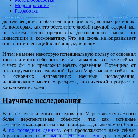
Моделирование
Разработки
до телевещания и обеспечения связи в удалённых регионах.
А, во-вторых, как это обстоит и с любой научной сферой, мы
не можем точно предсказать долгосрочной выгоды от
инвестиций в космонавтику. Что ни сколь не оправдывает
отказа от инвестиций в неё и науку в целом.
И тем не менее некоторую потенциальную пользу от освоения
того или иного небесного тела мы можем назвать уже сейчас,
с чего бы я и предложил начать сравнение. Потенциал от
пилотируемых исследований Луны и Марса можно разбить на
4 основных направления: научные исследования,
использование местных ресурсов, технический прогресс и
вдохновение людей.
Научные исследования
В плане геологических исследований Марс является намного
более перспективным объектом, так как активные
геологические процессы там шли в разы дольше чем на Луне.
А
по последним данным
, они продолжаются даже сейчас
(против оценки в
«менее 50 млн лет»
для подобной