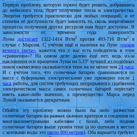
Первую проблему, которую нужно будет решать, добравшись
до небесного тела, будет получение тепла и электричества.
Энергия требуется практически для любых операций, и от
степени её доступности будет зависеть то, сколь энергоёмкие
процессы получения других ресурсов нам будут доступны. В
зависимости от времени года поверхность
2
2
Луны
достигает
1322-1414 Вт/м
против 493-716 Вт/м
в
случае с Марсом. С учётом ещё и наличия на Луне
«пиков
вечного света»
, кажется что у нас есть победитель в этом
«сравнении»? На самом деле далеко ещё нет, ведь из-за
наклонения оси вращения Луны на 5,15º лучший из подобных
пиков ежемесячно оказывается в тени на не менее чем
24 часа
.
И с учётом того, что солнечные батареи сравниваются по
массе с буферными электрическими уже примерно после
1
часа
работы, для систем требующих непрерывного снабжения
электричеством масса самих солнечных батарей перестаёт
иметь какое-либо значение, а преимущество Марса перед
Луной оказывается двукратным.
Обойти эту проблему можно было бы либо разместив
солнечные батареи на разных склонах кратеров и соединив их
многокилометровыми кабелями с базой, либо подняв
солнечные батареи выше уровня тени (а по оценкам в местах
с залежами воды это
около 800 метров
). Оба варианта требуют