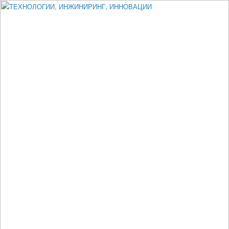
Измеритель диаметра, измеритель эксцентриситета, измеритель
толщины, машинное зрение, высоковольтный испытатель ЗАСИ,
проектирование, изыскания, моделирование, технико-экономическое
обоснование, исследования, разработка электроники
ТЕХНОЛОГИИ, ИНЖИНИРИНГ,
ИННОВАЦИИ