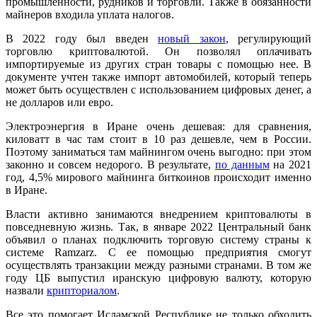
промышленности, рудников и торговли. Также в обязанности
майнеров входила уплата налогов.
В 2022 году был введен
новый закон
, регулирующий
торговлю криптовалютой. Он позволял оплачивать
импортируемые из других стран товары с помощью нее. В
документе учтен также импорт автомобилей, который теперь
может быть осуществлен с использованием цифровых денег, а
не долларов или евро.
Электроэнергия в Иране очень дешевая: для сравнения,
киловатт в час там стоит в 10 раз дешевле, чем в России.
Поэтому заниматься там майнингом очень выгодно: при этом
законно и совсем недорого. В результате,
по данным
на 2021
год, 4,5% мирового майнинга биткоинов происходит именно
в Иране.
Власти активно занимаются внедрением криптовалюты в
повседневную жизнь. Так, в январе 2022 Центральный банк
объявил о планах подключить торговую систему страны к
системе Ramzarz. С ее помощью предприятия смогут
осуществлять транзакции между разными странами. В том же
году ЦБ выпустил иранскую цифровую валюту, которую
назвали
крипториалом
.
Все это помогает Исламской Республике не только обходить