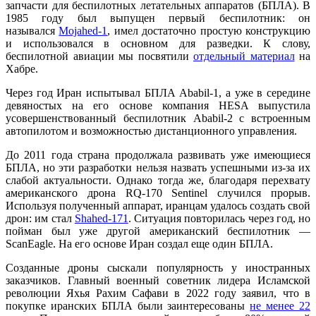
запчасти для беспилотных летательных аппаратов (БПЛА). В
1985 году был выпущен первый беспилотник: он
назывался
Mojahed-1
, имел достаточно простую конструкцию
и использовался в основном для разведки. К слову,
беспилотной авиации мы посвятили
отдельный материал
на
Хабре.
Через год Иран испытывал БПЛА Ababil-1, а уже в середине
девяностых на его основе компания HESA выпустила
усовершенствованный беспилотник Ababil-2 с встроенным
автопилотом и возможностью дистанционного управления.
До 2011 года страна продолжала развивать уже имеющиеся
БПЛА, но эти разработки нельзя назвать успешными из-за их
слабой актуальности. Однако тогда же, благодаря перехвату
американского дрона RQ-170 Sentinel случился прорыв.
Используя полученный аппарат, иранцам удалось создать свой
дрон: им стал
Shahed-171
. Ситуация повторилась через год, но
пойман был уже другой американский беспилотник —
ScanEagle. На его основе Иран создал еще один БПЛА.
Созданные дроны сыскали популярность у иностранных
заказчиков. Главный военный советник лидера Исламской
революции Яхья Рахим Сафави в 2022 году заявил, что в
покупке иранских БПЛА были заинтересованы
не менее 22