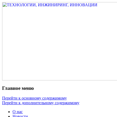
Измеритель диаметра, измеритель экс
ТЕХНОЛОГИИ, ИНЖИНИРИ
испытатель ЗАСИ, проектирование, изы
разработка электроники
Главное меню
Перейти к основному содержимому
Перейти к дополнительному содержимому
О нас
Новости