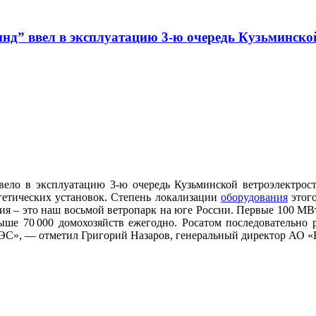
нд” ввел в эксплуатацию 3-ю очередь Кузьминско
вело в эксплуатацию 3-ю очередь Кузьминской ветроэлектрос
гетических установок. Степень локализации
оборудования
этого
ция – это наш восьмой ветропарк на юге России. Первые 100 МВ
ше 70 000 домохозяйств ежегодно. Росатом последовательно р
ЭС», — отметил Григорий Назаров, генеральный директор АО 