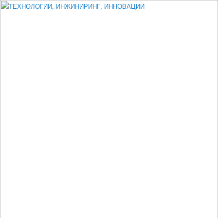
Измеритель диаметра, измеритель эксцентриситета, измеритель
толщины, машинное зрение, высоковольтный испытатель ЗАСИ,
проектирование, изыскания, моделирование, технико-экономическое
обоснование, исследования, разработка электроники
ТЕХНОЛОГИИ, ИНЖИНИРИНГ,
ИННОВАЦИИ