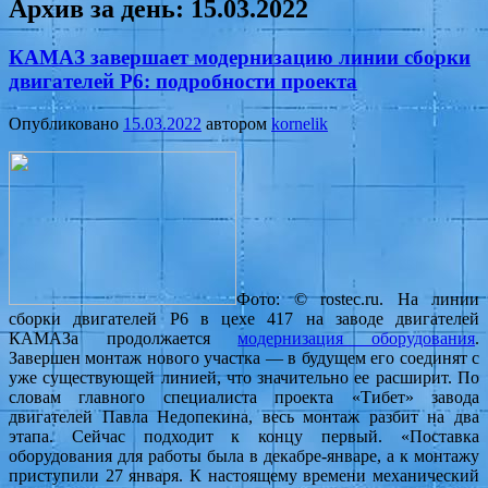
Архив за день:
15.03.2022
КАМАЗ завершает модернизацию линии сборки
двигателей Р6: подробности проекта
Опубликовано
15.03.2022
автором
kornelik
Фото:
© rostec.ru.
На линии
сборки двигателей Р6 в цехе 417 на заводе двигателей
КАМАЗа продолжается
модернизация оборудования
.
Завершен монтаж нового участка — в будущем его соединят с
уже существующей линией, что значительно ее расширит. По
словам главного специалиста проекта «Тибет» завода
двигателей Павла Недопекина, весь монтаж разбит на два
этапа. Сейчас подходит к концу первый. «Поставка
оборудования для работы была в декабре-январе, а к монтажу
приступили 27 января. К настоящему времени механический