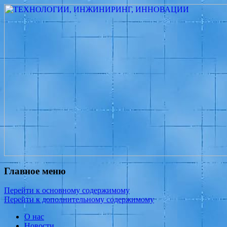
Измеритель диаметра, измеритель
ТЕХНОЛОГИИ,
эксцентриситета, измеритель толщины,
ИНЖИНИРИНГ,
машинное зрение, высоковольтный
ИННОВАЦИИ
испытатель ЗАСИ, проектирование,
изыскания, моделирование, технико-
экономическое обоснование,
исследования, разработка электроники
Главное меню
Перейти к основному содержимому
Перейти к дополнительному содержимому
О нас
Новости