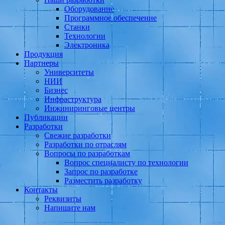
Оборудование
Программное обеспечение
Станки
Технологии
Электроника
Продукция
Партнеры
Университеты
НИИ
Бизнес
Инфраструктура
Инжиниринговые центры
Публикации
Разработки
Свежие разработки
Разработки по отраслям
Вопросы по разработкам
Вопрос специалисту по технологии
Запрос по разработке
Разместить разработку
Контакты
Реквизиты
Напишите нам