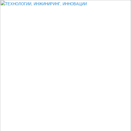
Измеритель диаметра, измеритель эксцентриситета, измеритель
толщины, машинное зрение, высоковольтный испытатель ЗАСИ,
проектирование, изыскания, моделирование, технико-экономическое
обоснование, исследования, разработка электроники
ТЕХНОЛОГИИ, ИНЖИНИРИНГ,
ИННОВАЦИИ