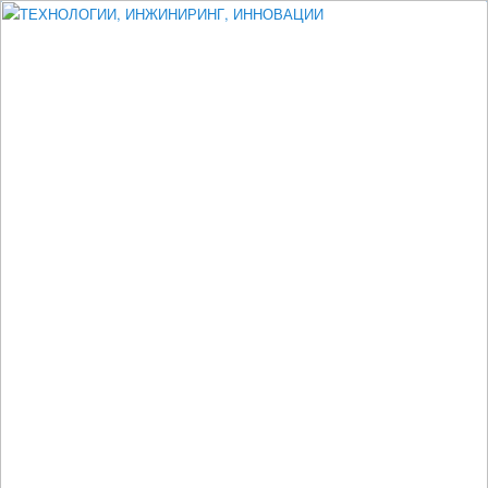
Измеритель диаметра, измеритель эксцентриситета, измеритель
толщины, машинное зрение, высоковольтный испытатель ЗАСИ,
проектирование, изыскания, моделирование, технико-экономическое
обоснование, исследования, разработка электроники
ТЕХНОЛОГИИ, ИНЖИНИРИНГ,
ИННОВАЦИИ