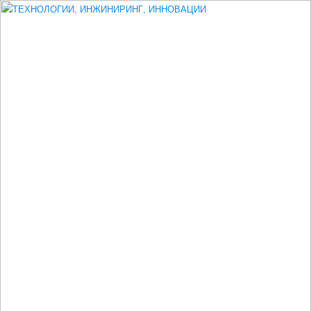
Измеритель диаметра, измеритель эксцентриситета, измеритель
толщины, машинное зрение, высоковольтный испытатель ЗАСИ,
проектирование, изыскания, моделирование, технико-экономическое
обоснование, исследования, разработка электроники
ТЕХНОЛОГИИ, ИНЖИНИРИНГ,
ИННОВАЦИИ