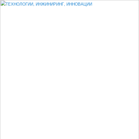
Измеритель диаметра, измеритель эксцентриситета, измеритель
толщины, машинное зрение, высоковольтный испытатель ЗАСИ,
проектирование, изыскания, моделирование, технико-экономическое
обоснование, исследования, разработка электроники
ТЕХНОЛОГИИ, ИНЖИНИРИНГ,
ИННОВАЦИИ