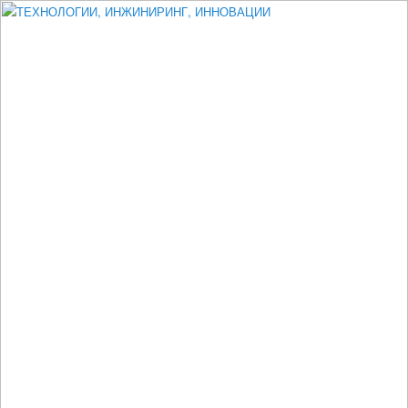
Измеритель диаметра, измеритель эксцентриситета, измеритель
толщины, машинное зрение, высоковольтный испытатель ЗАСИ,
проектирование, изыскания, моделирование, технико-экономическое
обоснование, исследования, разработка электроники
ТЕХНОЛОГИИ, ИНЖИНИРИНГ,
ИННОВАЦИИ