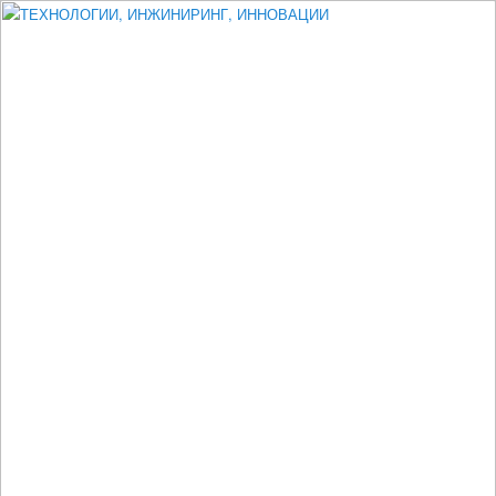
Измеритель диаметра, измеритель эксцентриситета, измеритель
толщины, машинное зрение, высоковольтный испытатель ЗАСИ,
проектирование, изыскания, моделирование, технико-экономическое
обоснование, исследования, разработка электроники
ТЕХНОЛОГИИ, ИНЖИНИРИНГ,
ИННОВАЦИИ