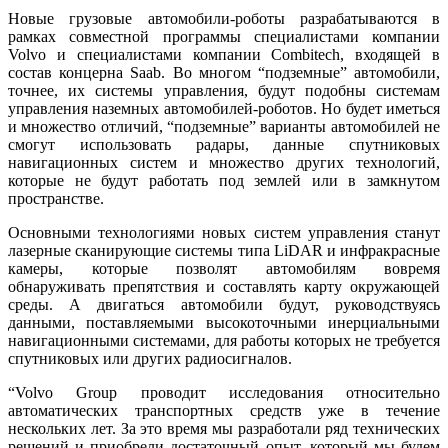
Новые грузовые автомобили-роботы разрабатываются в
рамках совместной программы специалистами компании
Volvo и специалистами компании Combitech, входящей в
состав концерна Saab. Во многом “подземные” автомобили,
точнее, их системы управления, будут подобны системам
управления наземных автомобилей-роботов. Но будет иметься
и множество отличий, “подземные” варианты автомобилей не
смогут использовать радары, данные спутниковых
навигационных систем и множество других технологий,
которые не будут работать под землей или в замкнутом
пространстве.
Основными технологиями новых систем управления станут
лазерные сканирующие системы типа LiDAR и инфракрасные
камеры, которые позволят автомобилям вовремя
обнаруживать препятствия и составлять карту окружающей
среды. А двигаться автомобили будут, руководствуясь
данными, поставляемыми высокоточными инерциальными
навигационными системами, для работы которых не требуется
спутниковых или других радиосигналов.
“Volvo Group проводит исследования относительно
автоматических транспортных средств уже в течение
нескольких лет. За это время мы разработали ряд технических
решений и приобрели достаточный опыт, который мы будем