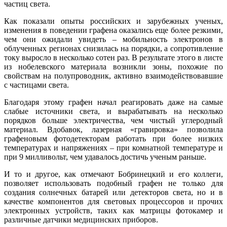
частиц света.
Как показали опыты российских и зарубежных ученых,
изменения в поведении графена оказались еще более резкими,
чем они ожидали увидеть – мобильность электронов в
облученных регионах снизилась на порядки, а сопротивление
току выросло в несколько сотен раз. В результате этого в листе
из нобелевского материала возникли зоны, похожие по
свойствам на полупроводник, активно взаимодействовавшие
с частицами света.
Благодаря этому графен начал реагировать даже на самые
слабые источники света, и вырабатывать на несколько
порядков больше электричества, чем чистый углеродный
материал. Вдобавок, лазерная «гравировка» позволила
графеновым фотодетекторам работать при более низких
температурах и напряжениях – при комнатной температуре и
при 9 милливольт, чем удавалось достичь ученым раньше.
И то и другое, как отмечают Бобринецкий и его коллеги,
позволяет использовать подобный графен не только для
создания солнечных батарей или детекторов света, но и в
качестве компонентов для световых процессоров и прочих
электронных устройств, таких как матрицы фотокамер и
различные датчики медицинских приборов.