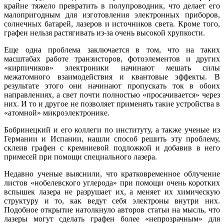
крайне тяжело превратить в полупроводник, что делает его
малопригодным для изготовления электронных приборов,
солнечных батарей, лазеров и источников света. Кроме того,
графен нельзя растягивать из-за очень высокой хрупкости.
Еще одна проблема заключается в том, что на таких
масштабах работе транзисторов, фотоэлементов и других
«кирпичиков» электроники начинают мешать силы
межатомного взаимодействия и квантовые эффекты. В
результате этого они начинают пропускать ток в обоих
направлениях, а свет почти полностью «просачивается» через
них. И то и другое не позволяет применять такие устройства в
«атомной» микроэлектронике.
Бобринецкий и его коллеги по институту, а также ученые из
Германии и Испании, нашли способ решить эту проблему,
склеив графен с кремниевой подложкой и добавив в него
примесей при помощи специального лазера.
Недавно ученые выяснили, что кратковременное облучение
листов «нобелевского углерода» при помощи очень коротких
вспышек лазера не разрушает их, а меняет их химическую
структуру и то, как ведут себя электроны внутри них.
Подобное открытие натолкнуло авторов статьи на мысль, что
лазеры могут сделать графен более «непрозрачным» для