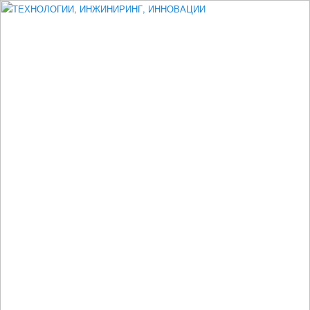
Измеритель диаметра, измеритель эксцентриситета, измеритель
толщины, машинное зрение, высоковольтный испытатель ЗАСИ,
проектирование, изыскания, моделирование, технико-экономическое
обоснование, исследования, разработка электроники
ТЕХНОЛОГИИ, ИНЖИНИРИНГ,
ИННОВАЦИИ