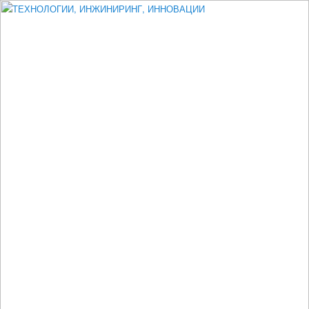
Измеритель диаметра, измеритель эксцентриситета, измеритель
толщины, машинное зрение, высоковольтный испытатель ЗАСИ,
проектирование, изыскания, моделирование, технико-экономическое
обоснование, исследования, разработка электроники
ТЕХНОЛОГИИ, ИНЖИНИРИНГ,
ИННОВАЦИИ