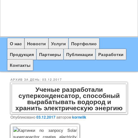
Главное
О нас
Перейти
Перейти
Новости
Услуги
Портфолио
меню
к
к
Продукция
Партнеры
Публикации
Разработки
основному
дополнительному
Контакты
содержимому
содержимому
АРХИВ ЗА ДЕНЬ:
03.12.2017
Ученые разработали
суперконденсатор, способный
вырабатывать водород и
хранить электрическую энергию
Опубликовано
03.12.2017
автором
kornelik