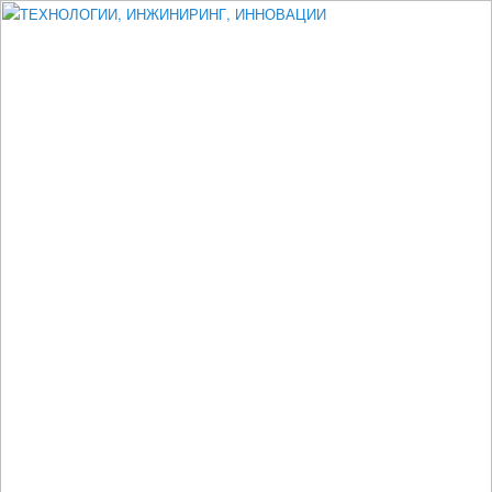
Измеритель диаметра, измеритель эксцентриситета, измеритель
толщины, машинное зрение, высоковольтный испытатель ЗАСИ,
проектирование, изыскания, моделирование, технико-экономическое
обоснование, исследования, разработка электроники
ТЕХНОЛОГИИ, ИНЖИНИРИНГ,
ИННОВАЦИИ