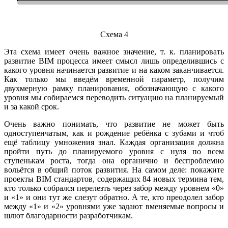
Схема 4
Эта схема имеет очень важное значение, т. к. планировать
развитие BIM процесса имеет смысл лишь определившись с
какого уровня начинается развитие и на каком заканчивается.
Как только мы введём временной параметр, получим
двухмерную рамку планирования, обозначающую с какого
уровня мы собираемся переводить ситуацию на планируемый
и за какой срок.
Очень важно понимать, что развитие не может быть
одноступенчатым, как и рождение ребёнка с зубами и чтоб
ещё таблицу умножения знал. Каждая организация должна
пройти путь до планируемого уровня с нуля по всем
ступенькам роста, тогда она органично и беспроблемно
вольётся в общий поток развития. На самом деле: покажите
проекты BIM стандартов, содержащих 84 новых термина тем,
кто только собрался перелезть через забор между уровнем «0»
и «1» и они тут же слезут обратно. А те, кто преодолел забор
между «1» и «2» уровнями уже задают вменяемые вопросы и
шлют благодарности разработчикам.