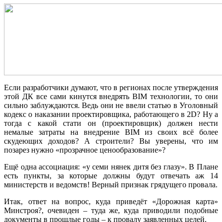
Если разработчики думают, что в регионах после утверждения
этой ДК все сами кинутся внедрять BIM технологии, то они
сильно заблуждаются. Ведь они не ввели статью в Уголовный
кодекс о наказании проектировщика, работающего в 2D? Ну а
тогда с какой стати он (проектировщик) должен нести
немалые затраты на внедрение BIM из своих всё более
скудеющих доходов? А строители? Вы уверены, что им
позарез нужно «прозрачное ценообразование»?
Ещё одна ассоциация: «у семи нянек дитя без глазу». В Плане
есть пункты, за которые должны будут отвечать аж 14
министерств и ведомств! Верный признак грядущего провала.
Итак, ответ на вопрос, куда приведёт «Дорожная карта»
Минстроя?, очевиден – туда же, куда приводили подобные
документы в прошлые годы – к провалу заявленных целей.