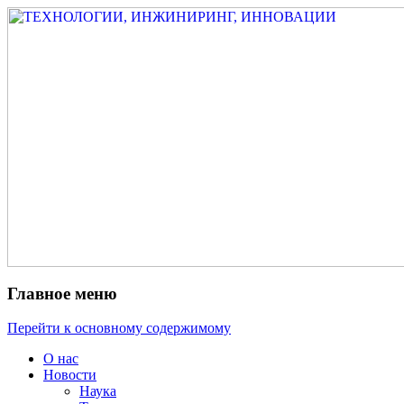
Измеритель диаметра, измеритель
ТЕХНОЛОГИИ,
эксцентриситета, измеритель толщины,
ИНЖИНИРИНГ,
машинное зрение, высоковольтный
ИННОВАЦИИ
испытатель ЗАСИ, проектирование,
изыскания, моделирование, технико-
экономическое обоснование,
исследования, разработка электроники
Главное меню
Перейти к основному содержимому
О нас
Новости
Наука