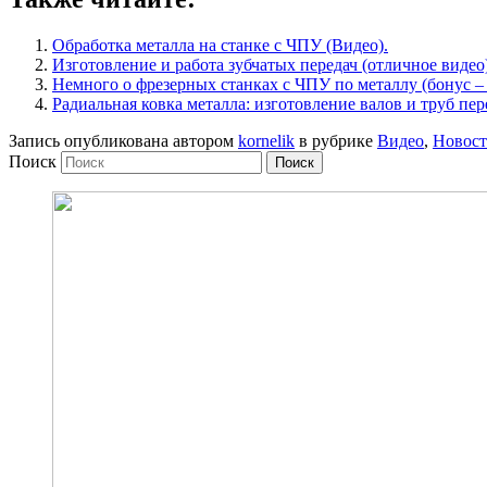
Обработка металла на станке с ЧПУ (Видео).
Изготовление и работа зубчатых передач (отличное видео
Немного о фрезерных станках с ЧПУ по металлу (бонус –
Радиальная ковка металла: изготовление валов и труб пе
Запись опубликована автором
kornelik
в рубрике
Видео
,
Новос
Поиск