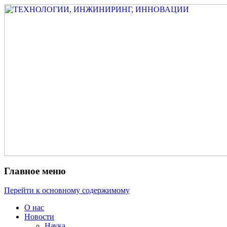
Измеритель диаметра, измеритель экс
ТЕХНОЛОГИИ, ИНЖИНИРИ
испытатель ЗАСИ, проектирование, изы
разработка электроники
Главное меню
Перейти к основному содержимому
О нас
Новости
Наука