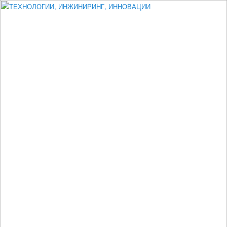
Измеритель диаметра, измеритель эксцентриситета, измеритель
толщины, машинное зрение, высоковольтный испытатель ЗАСИ,
проектирование, изыскания, моделирование, технико-экономическое
обоснование, исследования, разработка электроники
ТЕХНОЛОГИИ, ИНЖИНИРИНГ,
ИННОВАЦИИ