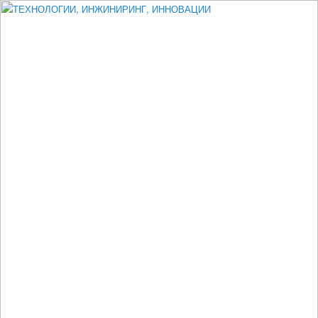
Измеритель диаметра, измеритель эксцентриситета, измеритель
толщины, машинное зрение, высоковольтный испытатель ЗАСИ,
проектирование, изыскания, моделирование, технико-экономическое
обоснование, исследования, разработка электроники
ТЕХНОЛОГИИ, ИНЖИНИРИНГ,
ИННОВАЦИИ