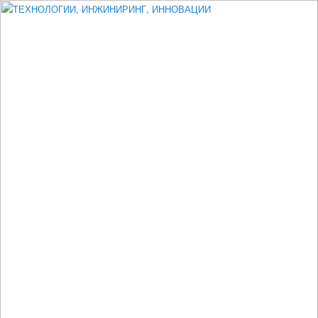
Измеритель диаметра, измеритель эксцентриситета, измеритель
толщины, машинное зрение, высоковольтный испытатель ЗАСИ,
проектирование, изыскания, моделирование, технико-экономическое
обоснование, исследования, разработка электроники
ТЕХНОЛОГИИ, ИНЖИНИРИНГ,
ИННОВАЦИИ