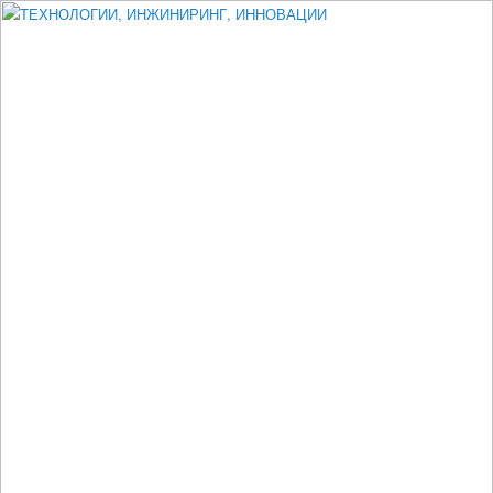
Измеритель диаметра, измеритель эксцентриситета, измеритель
толщины, машинное зрение, высоковольтный испытатель ЗАСИ,
проектирование, изыскания, моделирование, технико-экономическое
обоснование, исследования, разработка электроники
ТЕХНОЛОГИИ, ИНЖИНИРИНГ,
ИННОВАЦИИ