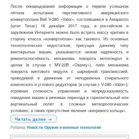
После обнародования информации о первом успешном
лётном испытании перспективного американского
конвертоплана Bell V-280 «Valor», состоявшемся в Амарилло
(штат Техас) 18 декабря 2017 года, в российском и
зарубежном Интернете можно было встреть массу критики в
сторону класса «конвертоплан» как такового. Из основных
технологических недостатков, присущих данному типу
винтокрылых машин, указываются: низкая надёжность и
ремонтоспособность механизма поворота мотогондол в
целом (в случае с MV-22B «Osprey»), либо механизма
поворота винтового модуля с шарнирной трансмиссией,
приводимой в движение от неподвижных спирального
конического и углового редукторов (в случае с V-280 «Valor»);
огромная сложность управления и непредсказуемость
поведения машин в режимах перехода в горизонтальный или
вертикальный полёт в сложных метеорологических
условиях; а также присутствие явления «вихревого кольца».
Читать далее
→
Рубрика:
Новости
,
Оружие и военные технологии