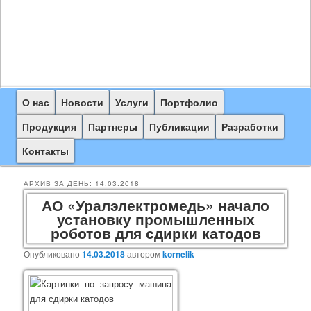
Главное
О нас
Перейти
Перейти
Новости
Услуги
Портфолио
меню
к
к
Продукция
Партнеры
Публикации
Разработки
основному
дополнительному
Контакты
содержимому
содержимому
АРХИВ ЗА ДЕНЬ:
14.03.2018
АО «Уралэлектромедь» начало
установку промышленных
роботов для сдирки катодов
Опубликовано
14.03.2018
автором
kornelik