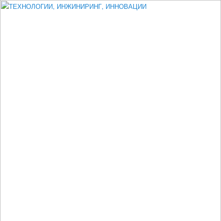
Измеритель диаметра, измеритель эксцентриситета, измеритель
толщины, машинное зрение, высоковольтный испытатель ЗАСИ,
проектирование, изыскания, моделирование, технико-экономическое
обоснование, исследования, разработка электроники
ТЕХНОЛОГИИ, ИНЖИНИРИНГ,
ИННОВАЦИИ