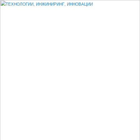
Измеритель диаметра, измеритель эксцентриситета, измеритель
толщины, машинное зрение, высоковольтный испытатель ЗАСИ,
проектирование, изыскания, моделирование, технико-экономическое
обоснование, исследования, разработка электроники
ТЕХНОЛОГИИ, ИНЖИНИРИНГ,
ИННОВАЦИИ