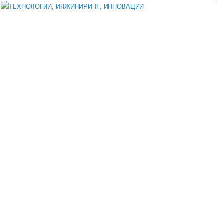
Измеритель диаметра, измеритель эксцентриситета, измеритель
толщины, машинное зрение, высоковольтный испытатель ЗАСИ,
проектирование, изыскания, моделирование, технико-экономическое
обоснование, исследования, разработка электроники
ТЕХНОЛОГИИ, ИНЖИНИРИНГ,
ИННОВАЦИИ