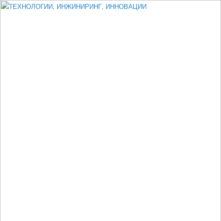
Измеритель диаметра, измеритель эксцентриситета, измеритель
толщины, машинное зрение, высоковольтный испытатель ЗАСИ,
проектирование, изыскания, моделирование, технико-экономическое
обоснование, исследования, разработка электроники
ТЕХНОЛОГИИ, ИНЖИНИРИНГ,
ИННОВАЦИИ